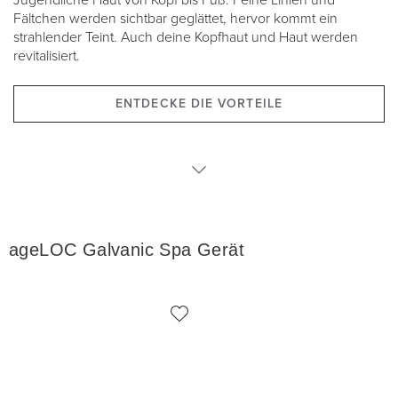
Jugendliche Haut von Kopf bis Fuß. Feine Linien und
Fältchen werden sichtbar geglättet, hervor kommt ein
strahlender Teint. Auch deine Kopfhaut und Haut werden
revitalisiert.
ENTDECKE DIE VORTEILE
Gerät
ageLOC Galvanic Spa Gerät
Produkte
ADR Pakete
Accessoires