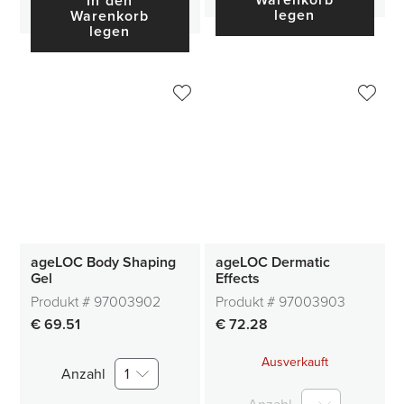
Warenkorb
In den
legen
Warenkorb
legen
ageLOC Body Shaping
ageLOC Dermatic
Gel
Effects
Produkt #
97003902
Produkt #
97003903
€ 69.51
€ 72.28
Ausverkauft
Anzahl
1