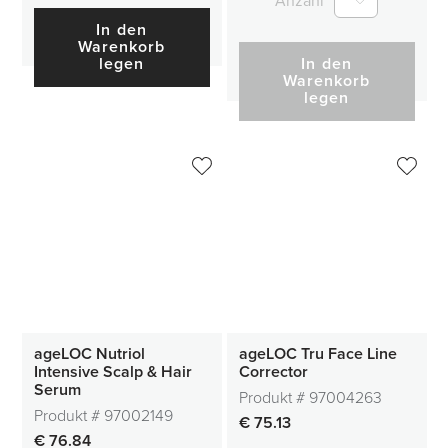
Anzahl
In den
Warenkorb
legen
In den
Warenkorb
legen
ageLOC Nutriol
ageLOC Tru Face Line
Intensive Scalp & Hair
Corrector
Serum
Produkt #
97004263
Produkt #
97002149
€ 75.13
€ 76.84