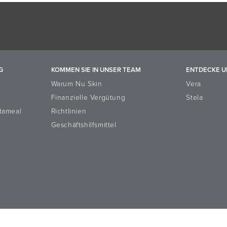
G
KOMMEN SIE IN UNSER TEAM
ENTDECKE U
Warum Nu Skin
Vera
Finanzielle Vergütung
Stela
tameal
Richtlinien
Geschäftshilfsmittel
 Resolution Platform
Reputation Corner
Rechte von betroffenen Pe