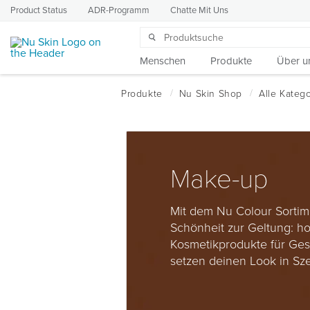
Product Status
ADR-Programm
Chatte Mit Uns
Menschen
Produkte
Über u
Make-up
Mit dem Nu Colour Sortim
Schönheit zur Geltung: h
Kosmetikprodukte für Ges
setzen deinen Look in Sz