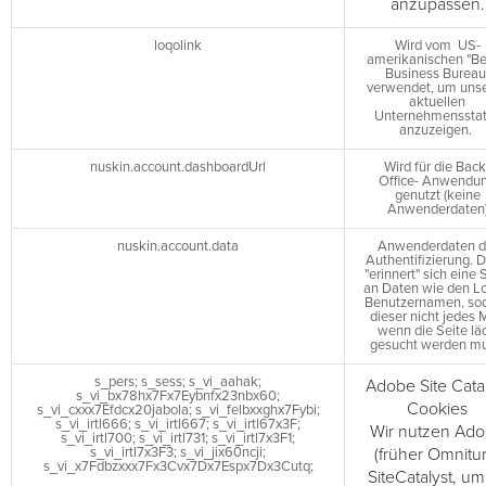
anzupassen.
loqolink
Wird vom US-
amerikanischen "Be
Business Bureau
verwendet, um uns
aktuellen
Unternehmenssta
anzuzeigen.
nuskin.account.dashboardUrl
Wird für die Back
Office- Anwendu
genutzt (keine
Anwenderdaten
nuskin.account.data
Anwenderdaten d
Authentifizierung. 
"erinnert" sich eine 
an Daten wie den Lo
Benutzernamen, so
dieser nicht jedes 
wenn die Seite läd
gesucht werden mu
s_pers; s_sess; s_vi_aahak;
Adobe Site Cata
s_vi_bx78hx7Fx7Eybnfx23nbx60;
Cookies
s_vi_cxxx7Efdcx20jabola; s_vi_felbxxghx7Fybi;
s_vi_irtl666; s_vi_irtl667; s_vi_irtl67x3F;
Wir nutzen Ad
s_vi_irtl700; s_vi_irtl731; s_vi_irtl7x3F1;
s_vi_irtl7x3F3; s_vi_jix60ncji;
(früher Omnitur
s_vi_x7Fdbzxxx7Fx3Cvx7Dx7Espx7Dx3Cutq;
SiteCatalyst, um