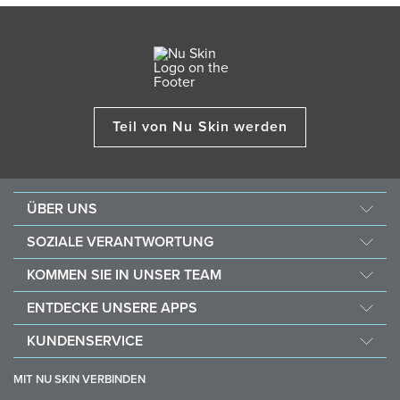
Teil von Nu Skin werden
ÜBER UNS
Über Nu Skin
SOZIALE VERANTWORTUNG
Jobs & Karriere
Nourish the Children
KOMMEN SIE IN UNSER TEAM
Force for Good
Warum Nu Skin
ENTDECKE UNSERE APPS
Kaufe und spende mit Vitameal
Finanzielle Vergütung
Vera
KUNDENSERVICE
Richtlinien
Stela
FAQ
Geschäftshilfsmittel
MIT NU SKIN VERBINDEN
Lieferung & Rückgabe