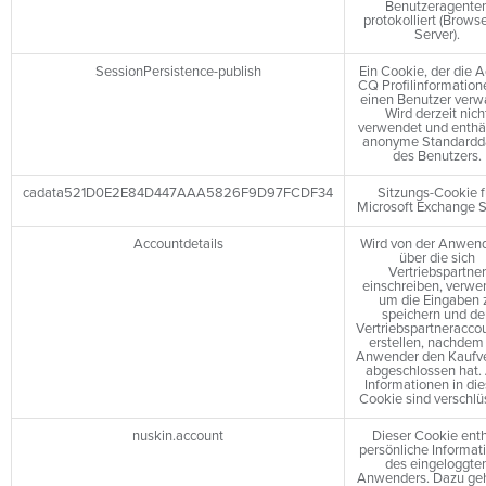
Benutzeragente
protokolliert (Brows
Server).
SessionPersistence-publish
Ein Cookie, der die 
CQ Profilinformation
einen Benutzer verwa
Wird derzeit nich
verwendet und enthäl
anonyme Standardd
des Benutzers.
cadata521D0E2E84D447AAA5826F9D97FCDF34
Sitzungs-Cookie f
Microsoft Exchange S
Accountdetails
Wird von der Anwen
über die sich
Vertriebspartner
einschreiben, verwe
um die Eingaben 
speichern und de
Vertriebspartneracco
erstellen, nachdem
Anwender den Kaufve
abgeschlossen hat. 
Informationen in di
Cookie sind verschlüs
nuskin.account
Dieser Cookie enth
persönliche Informat
des eingeloggte
Anwenders. Dazu ge