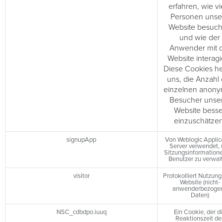
erfahren, wie vi
Personen unse
Website besuc
und wie der
Anwender mit 
Website interagi
Diese Cookies he
uns, die Anzahl
einzelnen anon
Besucher unse
Website besse
einzuschätzen
signupApp
Von Weblogic Applic
Server verwendet,
Sitzungsinformatione
Benutzer zu verwal
visitor
Protokolliert Nutzung
Website (nicht-
anwenderbezoge
Daten)
NSC_cdbdpo.iuuq
Ein Cookie, der d
Reaktionszeit de