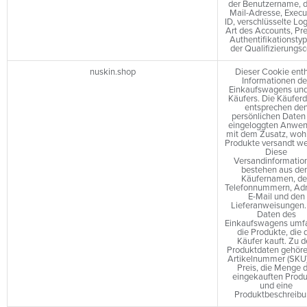
der Benutzername, d
Mail-Adresse, Execu
ID, verschlüsselte Log
Art des Accounts, Pre
Authentifikationsty
der Qualifizierungsc
nuskin.shop
Dieser Cookie enth
Informationen de
Einkaufswagens und
Käufers. Die Käufer
entsprechen de
persönlichen Daten
eingeloggten Anwen
mit dem Zusatz, wohi
Produkte versandt we
Diese
Versandinformatio
bestehen aus d
Käufernamen, d
Telefonnummern, Adr
E-Mail und den
Lieferanweisungen.
Daten des
Einkaufswagens umf
die Produkte, die 
Käufer kauft. Zu 
Produktdaten gehöre
Artikelnummer (SKU)
Preis, die Menge 
eingekauften Prod
und eine
Produktbeschreibu