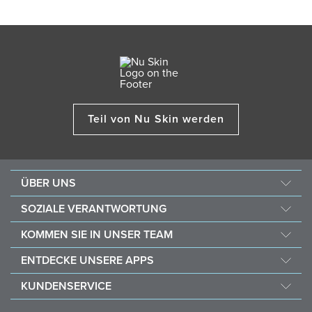
Teil von Nu Skin werden
ÜBER UNS
Über Nu Skin
SOZIALE VERANTWORTUNG
Jobs & Karriere
Nourish the Children
KOMMEN SIE IN UNSER TEAM
Force for Good
Warum Nu Skin
ENTDECKE UNSERE APPS
Kaufe und spende mit Vitameal
Finanzielle Vergütung
Vera
KUNDENSERVICE
Richtlinien
Stela
FAQ
Geschäftshilfsmittel