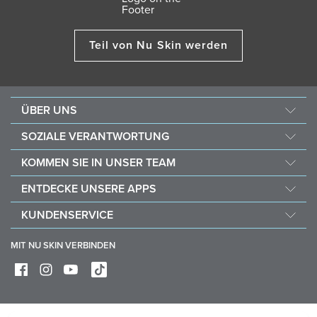
Teil von Nu Skin werden
ÜBER UNS
Über Nu Skin
SOZIALE VERANTWORTUNG
Jobs & Karriere
Nourish the Children
KOMMEN SIE IN UNSER TEAM
Force for Good
Warum Nu Skin
ENTDECKE UNSERE APPS
Kaufe und spende mit Vitameal
Finanzielle Vergütung
Vera
KUNDENSERVICE
Richtlinien
Stela
FAQ
Geschäftshilfsmittel
MIT NU SKIN VERBINDEN
Lieferung & Rückgabe
Mache von deinem Widerrufsrecht Gebrauch
Gerätepflege & Wartung