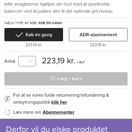
lette ansigtstoner hjælper din hud med at opretholde
balancen ved at justere den til det optimale pH-niveau.
VÆLG TYPE AF KØB:
KØB ÉN GANG
Køb én gang
ADR-abonnement
223,19 kr.
223,19 kr.
223,19 kr.
Antal
I ALT
Læg i kurv
For at se vores fulde returnering/refundering &
ombytningspolitik
klik her
Læs mere om
Abonnementer
Derfor vil du elske produktet