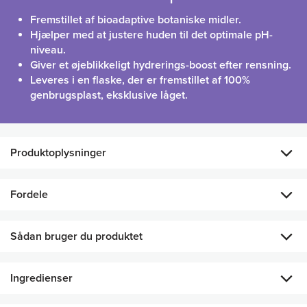
Fremstillet af bioadaptive botaniske midler.
Hjælper med at justere huden til det optimale pH-
niveau.
Giver et øjeblikkeligt hydrerings-boost efter rensning.
Leveres i en flaske, der er fremstillet af 100%
genbrugsplast, eksklusive låget.
Produktoplysninger
En let ansigtstoner, der arbejder for at holde din hud
Fordele
afbalanceret og efterlader den frisk og strålende! Den er
udviklet med glycerin, og en ekstra fugtgivende blanding,
Hjælper med at opretholde huden naturlige
der indeholder lactobacillus-gæring, Aloe vera, natrium-PCA
Sådan bruger du produktet
fugtighedsbarriere.
og natrium-hyaluronat, som støtter din huds naturlige
fugtighedsbarriere og derfor giver den et glat og glansfuldt
Fremmer et raffineret, opfrisket, glat og strålende
udseende.
Ingredienser
udseende.
Påføres ansigt og hals med en vatrondel efter rensning af huden.
Anvendes dagligt, morgen og aften.
Forbereder huden til andre produkter efter rensning,