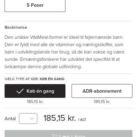
5 Poser
Beskrivelse
Den unikke VitaMeal-formel er ideel til fejlernærede børn.
Den er fyldt med alle de vitaminer og næringsstoffer, som
børn i udviklingslande har brug, så de kan vokse og være
sunde. Ernæringsforskere har udviklet det specifikt til at
bekæmpe denne globale udfordring.
VÆLG TYPE AF KØB:
KØB ÉN GANG
Køb én gang
ADR-abonnement
185,15 kr.
185,15 kr.
185,15 kr.
Antal
I ALT
Læg i kurv