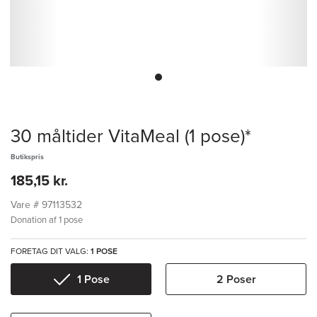
30 måltider VitaMeal (1 pose)*
Butikspris
185,15 kr.
Vare #
97113532
Donation af 1 pose
FORETAG DIT VALG:
1 POSE
1 Pose
2 Poser