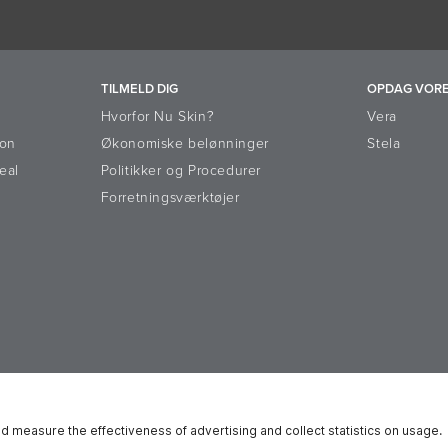
TILMELD DIG
OPDAG VORE
Hvorfor Nu Skin?
Vera
ion
Økonomiske belønninger
Stela
eal
Politikker og Procedurer
Forretningsværktøjer
 Dispute Resolution Platform
Retningslinjer og ressourcecenter
Reg