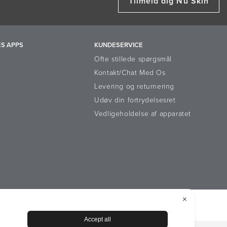
Tilmeld dig Nu Skin
S APPS
KUNDESERVICE
Ofte stillede spørgsmål
Kontakt/Chat Med Os
Levering og returnering
Udøv din fortrydelsesret
Vedligeholdelse af apparatet
istreredes rettigheder
Meddelelse om cookies