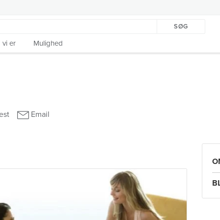
SØG
vi er
Mulighed
O
B