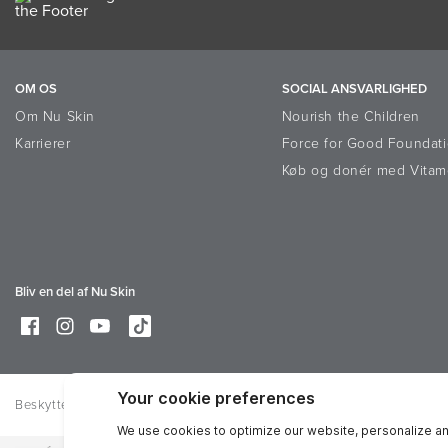
OM OS
SOCIAL ANSVARLIGHED
Om Nu Skin
Nourish the Children
Karrierer
Force for Good Foundat
Køb og donér med Vitam
Bliv en del af Nu Skin
Beskyttelse af personoplysninger
Juridisk
Trademarks
Online