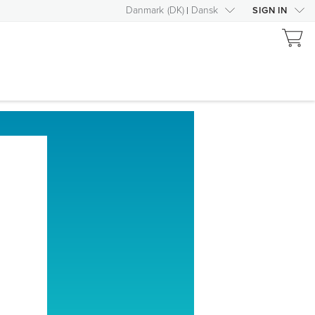
Danmark
(
DK
)
Dansk
SIGN IN