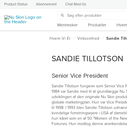
Product Status
Abonnement
Chat Med Os
Mennesker
Produkter
Hvem 
SANDIE TILLOTSON
Senior Vice President
Sandie Tillotson fungerer som Senior Vice Pr
1984 var Sandie med til at grundlægge Nu Sk
udviklingen af den originale Nu Skin produk
globale marketingplan. Hun var Vice Presiden
til 1998. I 1993 blev Sandie Tillotson udnæ
kvindelige forretningsejere i USA af dameb
hun kåret som en af 50 "Women of the New
Fortunes. Hun modtog denne anerkendelse 