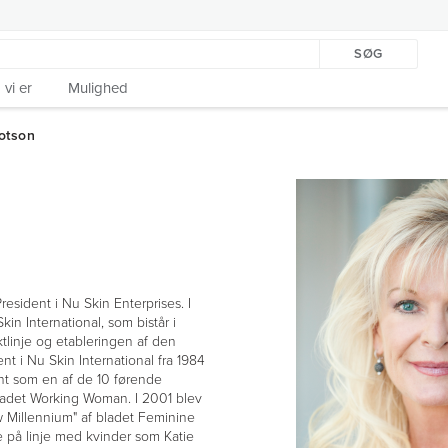
SØG
vi er
Mulighed
esident i Nu Skin Enterprises. I
in International, som bistår i
tlinje og etableringen af den
t i Nu Skin International fra 1984
LEFT
vnt som en af de 10 førende
ARROW
ladet Working Woman. I 2001 blev
 Millennium" af bladet Feminine
på linje med kvinder som Katie