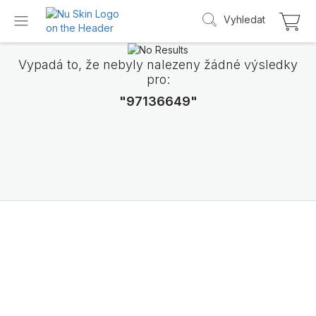
Vyhledat
Vypadá to, že nebyly nalezeny žádné výsledky
pro:
"97136649"
Představujeme
LifePak Elements
Podpora 9 tělesných funkcí, 1 vyvážené slo