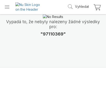
Vyhledat
Vypadá to, že nebyly nalezeny žádné výsledky
pro:
"97110369"
Představujeme
LifePak Elements
Podpora 9 tělesných funkcí, 1 vyvážené slo