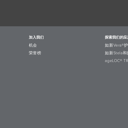
加入我们
探索我们的应
机会
如新Vera®
荣誉榜
如新Stela和
ageLOC® T