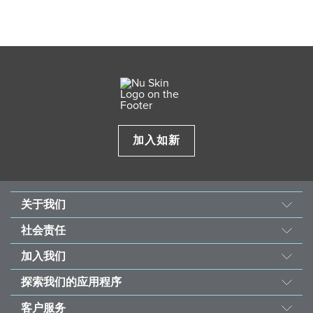
加入如新
关于我们
我们的故事
社会责任
使命与愿景
善的力量
加入我们
经营团队
东南亚儿童心脏基金会
机会
资料来源
探索我们的应用程序
永续发展计划
荣誉榜
投资者
如新Vera®护肤咨询
受饥儿滋养计划
客户服务