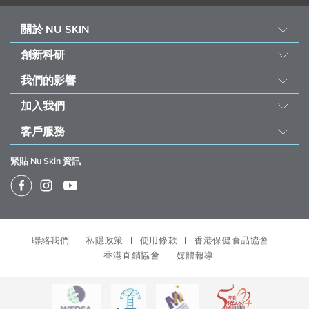
關於 NU SKIN
Nu Skin 誕生
創新科研
關於如新
產品科研
我們的影響
大事紀
Nu Skin 全球抗衰老科研顧問團
善的力量基金會
就是愛得獎
加入我們
6S 品質措施
可持續發展
經營團隊
加入 Nu Skin
PHARMANEX® 產品理念
客戶服務
受飢兒滋養計劃
工作機會
自動訂貨計劃
ageLOC® 科學
如新快訊
關愛社會
緊貼 Nu Skin 資訊
銷售績效計劃
極地植萃主義
媒體報導
Nu Skin Vera®
Prysm iO
家用美容儀保修條款及細則
Nu Skin Stela & Nu Skin Connect
Prysm iO 商機
產品停售 / 缺貨通知
規範專區
聯絡我們
私隱政策
使用條款
香港保健食品協會
物流政策； 退貨退款政策、更換政策及未領取/ 未能送達產
品的政策
香港直銷協會
媒體報導
Office
管理我的帳戶