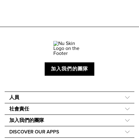
加入我們的團隊
人員
關於我們
社會責任
我們的故事
Force for Good
加入我們的團隊
40 週年
Nourish the Children
財務獎勵
One Global Voice
DISCOVER OUR APPS
永續發展
Nu Skin Rewards