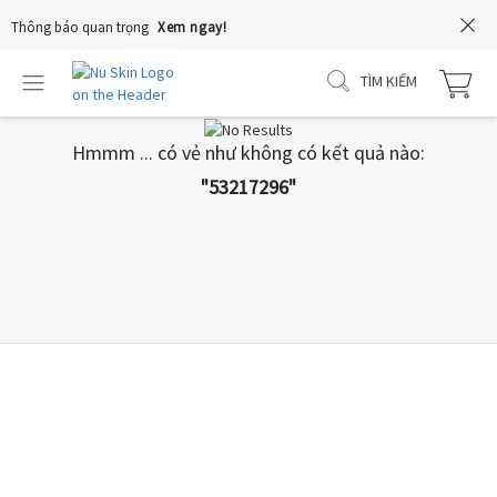
Thông báo quan trọng
Xem ngay!
TÌM KIẾM
Hmmm ... có vẻ như không có kết quả nào:
"53217296"
COLOSTRUM IgG+
Nguồn sữa non 24h từ
Hoa Kỳ là lựa chọn tối