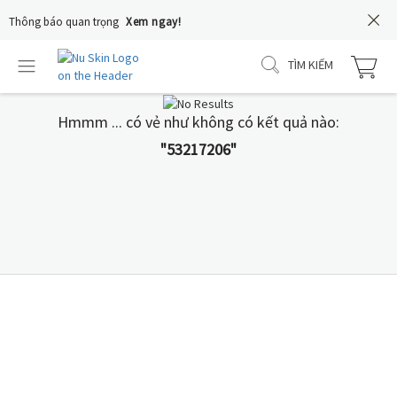
Thông báo quan trọng
Xem ngay!
TÌM KIẾM
Hmmm ... có vẻ như không có kết quả nào:
"53217206"
COLOSTRUM IgG+
Nguồn sữa non 24h từ
Hoa Kỳ là lựa chọn tối