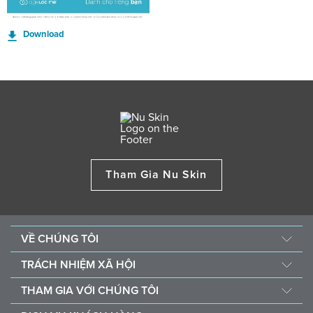
Download
Tham Gia Nu Skin
VỀ CHÚNG TÔI
Câu chuyện của chúng tôi
TRÁCH NHIỆM XÃ HỘI
Ban Quản Trị
Đội Ngũ Làm Vì Những Điều Tốt Đẹp
THAM GIA VỚI CHÚNG TÔI
Giải thưởng
Quỹ phẫu thuật tim cho trẻ Em ĐNA
Cơ hội