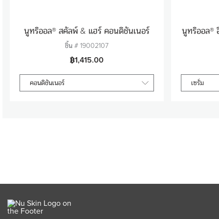
นูทริออล® สคัลพ์ & แฮร์ คอนดิชันเนอร์
นูทริออล® อ
ชิ้น #
19002107
฿1,415.00
คอนดิชันเนอร์
เซรั่ม
จำนวน
1
ใส่สินค้าในตะกร้า