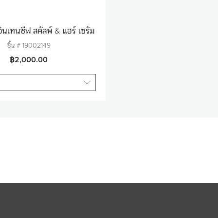
ินเทนซีฟ สคัลพ์ & แฮร์ เซรั่ม
ชิ้น #
19002149
฿2,000.00
จำนวน
1
ใส่สินค้าในตะกร้า