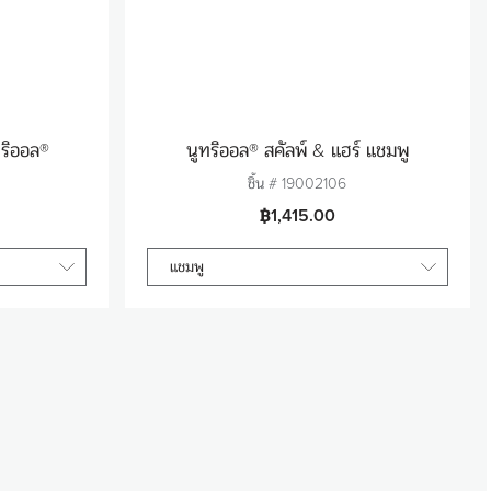
ทริออล®
นูทริออล® สคัลพ์ & แฮร์ แชมพู
ชิ้น #
19002106
฿1,415.00
แชมพู
จำนวน
1
ร้า
ใส่สินค้าในตะกร้า