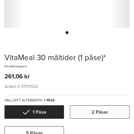
VitaMeal 30 måltider (1 påse)*
Försäljningspris
261,06 kr
Artikel #
97113532
VÄLJ DITT ALTERNATIV:
1 PÅSE
1 Påse
2 Påsar
5 Påsar