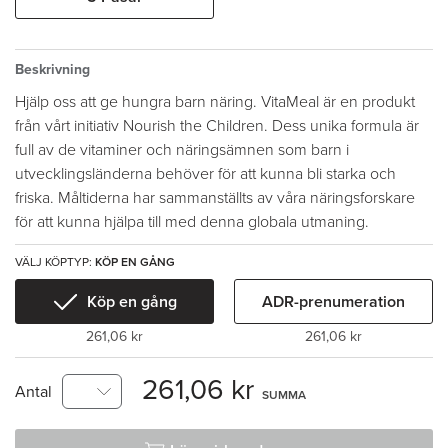
Beskrivning
Hjälp oss att ge hungra barn näring. VitaMeal är en produkt
från vårt initiativ Nourish the Children. Dess unika formula är
full av de vitaminer och näringsämnen som barn i
utvecklingsländerna behöver för att kunna bli starka och
friska. Måltiderna har sammanställts av våra näringsforskare
för att kunna hjälpa till med denna globala utmaning.
VÄLJ KÖPTYP:
KÖP EN GÅNG
Köp en gång
ADR-prenumeration
261,06 kr
261,06 kr
261,06 kr
Antal
SUMMA