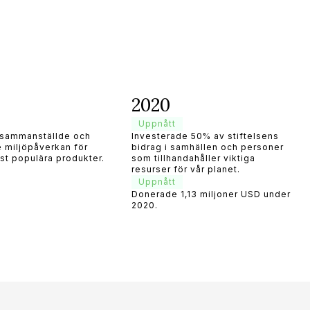
2020
Uppnått
sammanställde och
Investerade 50% av stiftelsens
e miljöpåverkan för
bidrag i samhällen och personer
st populära produkter.
som tillhandahåller viktiga
resurser för vår planet.
Uppnått
Donerade 1,13 miljoner USD under
2020.