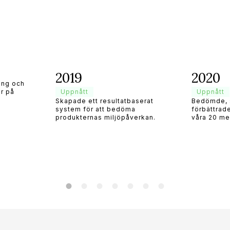
2019
2020
ring och
r på
Uppnått
Uppnått
Skapade ett resultatbaserat
Bedömde, 
system för att bedöma
förbättrad
produkternas miljöpåverkan.
våra 20 me