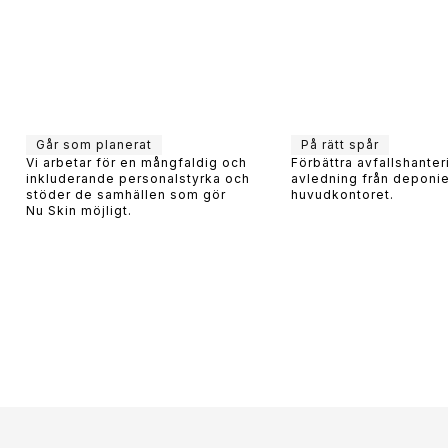
Går som planerat
På rätt spår
Vi arbetar för en mångfaldig och
Förbättra avfallshante
inkluderande personalstyrka och
avledning från deponie
stöder de samhällen som gör
huvudkontoret.
Nu Skin möjligt.