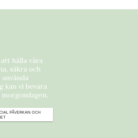
 att hålla våra
na, säkra och
t använda
g kan vi bevara
ör morgondagen.
CIAL PÅVERKAN OCH
HET