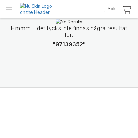
Sök
Hmmm... det tycks inte finnas några resultat
för:
"97139352"
Vi presenterar
LifePak Elements
Stöd för 9 kroppsfunktioner, 1 balanserad f