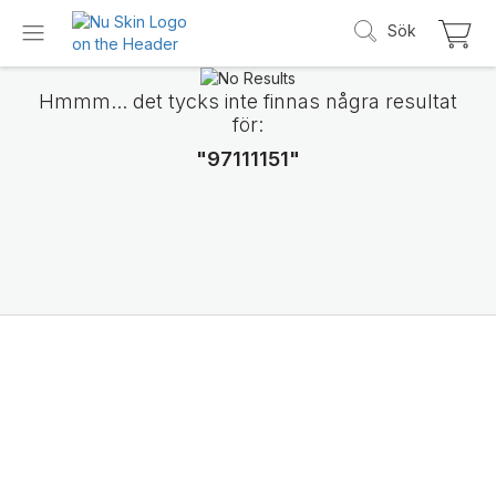
Sök
Hmmm... det tycks inte finnas några resultat
för:
"97111151"
Vi presenterar
LifePak Elements
Stöd för 9 kroppsfunktioner, 1 balanserad f