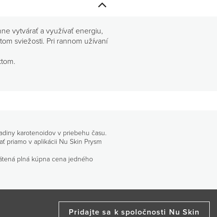
ne vytvárať a využívať energiu,
om sviežosti. Pri rannom užívaní
ktom.
ladiny karotenoidov v priebehu času.
ť priamo v aplikácii Nu Skin Prysm
átená plná kúpna cena jedného
Pridajte sa k spoločnosti Nu Skin