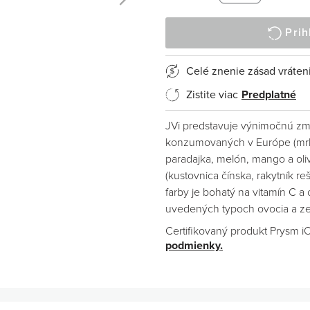
Prih
Celé znenie zásad vráten
Zistite viac
Predplatné
JVi predstavuje výnimočnú zm
konzumovaných v Európe (mrkva
paradajka, melón, mango a oliv
(kustovnica čínska, rakytník re
farby je bohatý na vitamín C a
uvedených typoch ovocia a ze
Certifikovaný produkt Prysm i
podmienky.