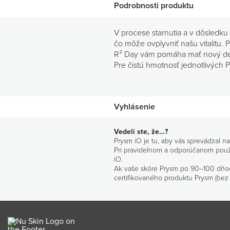
Podrobnosti produktu
V procese starnutia a v dôsledku
čo môže ovplyvniť našu vitalitu.
R² Day vám pomáha mať nový deň p
Pre čistú hmotnosť jednotlivých
Vyhlásenie
Vedeli ste, že…?
Prysm iO je tu, aby vás sprevádzal n
Pri pravidelnom a odporúčanom použív
iO.
Ak vaše skóre Prysm po 90–100 dňo
certifikovaného produktu Prysm (bez