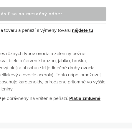
lásiť sa na mesačný odber
ia tovaru a peňazí a výmeny tovaru
nájdete tu
es rôznych typov ovocia a zeleniny bežne
, biele a červené hrozno, jablko, hruška,
ový olej) a obsahuje tri jedinečné druhy ovocia
šetliakový a ovocie acerola). Tento nápoj oranžovej
 obsahuje karotenoidy, prirodzene prítomné vo vyššie
leniny.
O je oprávnený na vrátenie peňazí.
Platia zmluvné