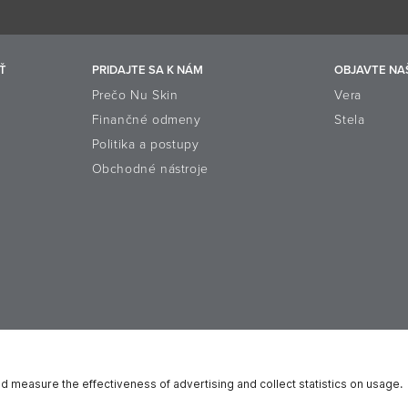
Ť
PRIDAJTE SA K NÁM
OBJAVTE NAŠ
Prečo Nu Skin
Vera
Finančné odmeny
Stela
Politika a postupy
Obchodné nástroje
form
Okienko Reputácie
Práva dátového subjektu
Oznámenie o 