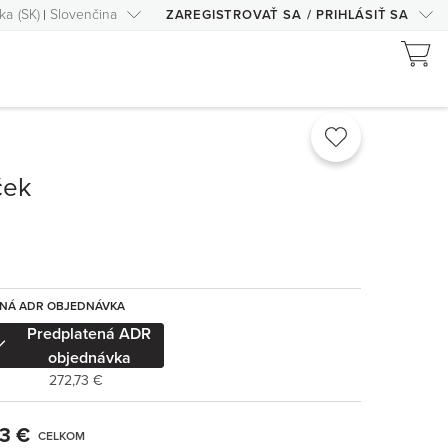
ka
(
SK
)
Slovenčina
ZAREGISTROVAŤ SA
/
PRIHLÁSIŤ SA
ček
ENÁ ADR OBJEDNÁVKA
Predplatená ADR
objednávka
272,73 €
3 €
CELKOM