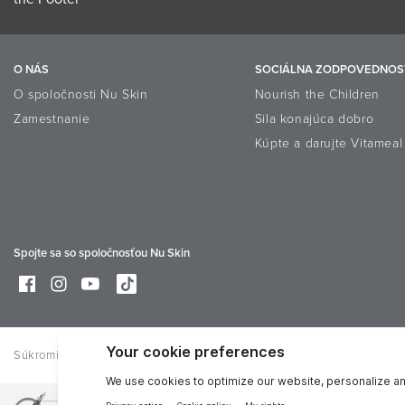
O NÁS
SOCIÁLNA ZODPOVEDNOS
O spoločnosti Nu Skin
Nourish the Children
Zamestnanie
Sila konajúca dobro
Kúpte a darujte Vitameal
Spojte sa so spoločnosťou Nu Skin
Súkromie
Právne
Trademarks
Online Dispute Resolution Plat