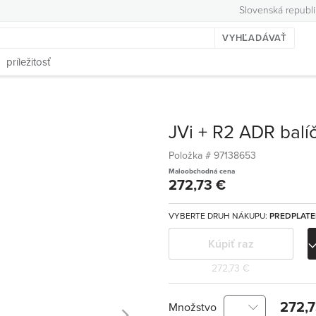
Slovenská republi
VYHĽADÁVAŤ
príležitosť
JVi + R2 ADR balí
Položka #
97138653
Maloobchodná cena
272,73 €
VYBERTE DRUH NÁKUPU:
PREDPLAT
Kúpiť raz
272,73 €
272,7
Množstvo