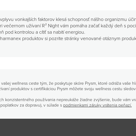
 vplyvu vonkajších faktorov klesá schopnosť nášho organizmu účin
 Pri večernom užívaní R² Night vám pomáha začať každý deň s pocit
od kontrolou a cítiť sa nabití energiou.
 Pharmanex produktov si pozrite stránky venované otáznym produ
a vašej wellness ceste tým, že poskytuje skóre Prysm, ktoré odráža vaše h
aní produktov s certifikáciou Prysm môžete svoju wellness cestu sledova
ch konzistentného používania nepreukáže žiadne zvýšenie, bude vám vr
 poplatkov za dopravu), v súlade s
podmienkami záruky vrátenia peňazí.