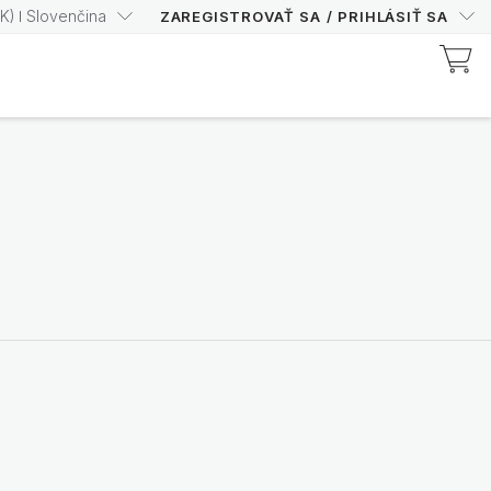
K
)
Slovenčina
ZAREGISTROVAŤ SA
/
PRIHLÁSIŤ SA
Objavte produkty certifikované spoločnosťou Prysm
Zvýšte svoje skóre Prysm
s istotou
Nakupujte teraz
Nutricentials Bioadaptive Science
Nech je každý deň
skvelým dňom pre tvoju
pleť
Objavte rad