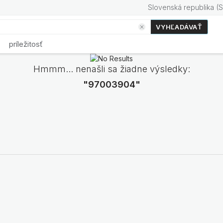
Slovenská republika
(
S
VYHĽADÁVAŤ
príležitosť
Hmmm... nenašli sa žiadne výsledky:
"97003904"