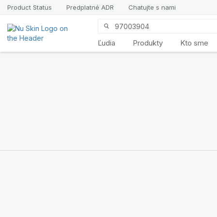
Product Status
Predplatné ADR
Chatujte s nami
Ľudia
Produkty
Kto sme
Predstavujeme
LifePak
Elements
Podpora 9 telesných
funkcií, 1 vyvážené
zloženie
NAKUPUJTE TERAZ