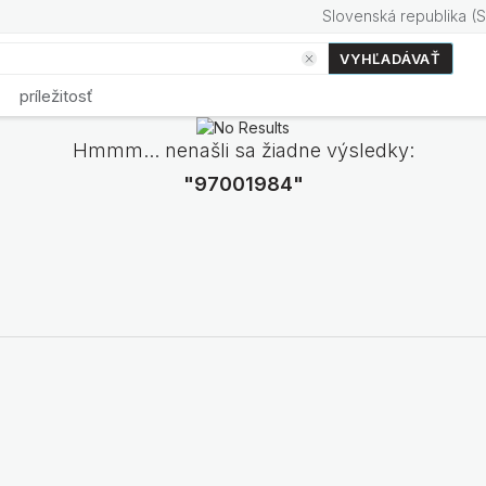
Slovenská republika
(
S
VYHĽADÁVAŤ
príležitosť
Hmmm... nenašli sa žiadne výsledky:
"97001984"