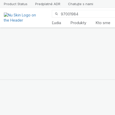
Product Status
Predplatné ADR
Chatujte s nami
Ľudia
Produkty
Kto sme
Predstavujeme
LifePak
Elements
Podpora 9 telesných
funkcií, 1 vyvážené
zloženie
NAKUPUJTE TERAZ