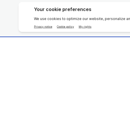
Kozmetické prístroje
Cielené r
ageLOC
Pharman