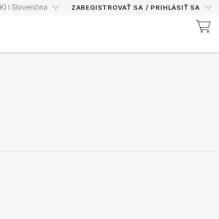
K
)
Slovenčina
ZAREGISTROVAŤ SA
/
PRIHLÁSIŤ SA
Objavte produkty certifikované spoločnosťou Prysm
Zvýšte svoje skóre Prysm
s istotou
Nakupujte teraz
Nutricentials Bioadaptive Science
Nech je každý deň
skvelým dňom pre tvoju
pleť
Objavte rad