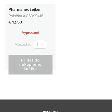
Pharmanex šejker
Položka #
86999416
€ 12.53
Vypredané
Množstvo
1
Pridať do
nákupného
košíka