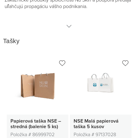
Zákaznícke produkty spoločnosti Nu Skin a podpora predaja
uľahčujú propagáciu vášho podnikania.
Tašky
Tašky
Cestovné doplnky
Doplnky starostlivosti o pleť
Pharmanex
Papierová taška NSE –
NSE Malá papierová
stredná (balenie 5 ks)
taška 5 kusov
Položka #
86999702
Položka #
97137028