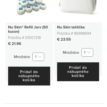
Nu Skin® Refill Jars (50
Nu Skin taštička
kusov)
Položka #
86998694
Položka #
01007218
€ 23.55
€ 21.96
Množstvo
1
Množstvo
1
Pridať do
nákupného
Pridať do
košíka
nákupného
košíka