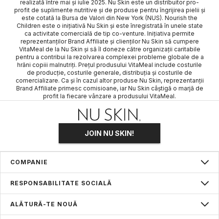
realizată între mai și iulie 2025. Nu Skin este un distribuitor pro-
profit de suplimente nutritive și de produse pentru îngrijirea pielii și
este cotată la Bursa de Valori din New York (NUS). Nourish the
Children este o inițiativă Nu Skin și este înregistrată în unele state
ca activitate comercială de tip co-venture. Inițiativa permite
reprezentanților Brand Affiliate și clienților Nu Skin să cumpere
VitaMeal de la Nu Skin și să îl doneze către organizații caritabile
pentru a contribui la rezolvarea complexei probleme globale de a
hrăni copiii malnutriți. Prețul produsului VitaMeal include costurile
de producție, costurile generale, distribuția și costurile de
comercializare. Ca și în cazul altor produse Nu Skin, reprezentanții
Brand Affiliate primesc comisioane, iar Nu Skin câștigă o marjă de
profit la fiecare vânzare a produsului VitaMeal.
JOIN NU SKIN!
COMPANIE
Despre noi
RESPONSABILITATE SOCIALĂ
Nuskin Science
Nourish the children
ALĂTURĂ-TE NOUĂ
Force for Good