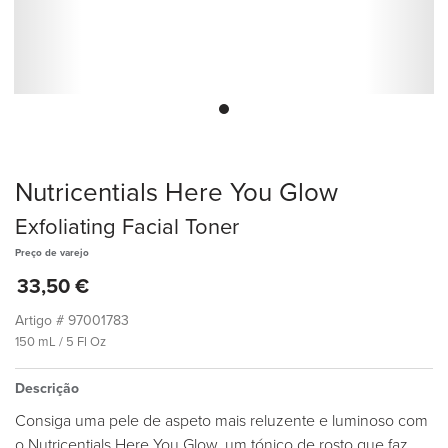
Nutricentials Here You Glow
Exfoliating Facial Toner
Preço de varejo
33,50 €
Artigo #
97001783
150 mL / 5 Fl Oz
Descrição
Consiga uma pele de aspeto mais reluzente e luminoso com
o Nutricentials Here You Glow, um tónico de rosto que faz