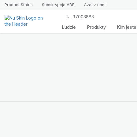
Product Status
Subskrypcja ADR
Czat z nami
Ludzie
Produkty
Kim jest
Przedstawiamy
LifePak
Elements
Wsparcie dla 9 funkcji
organizmu, 1
zrównoważona formuła
KUP TERAZ