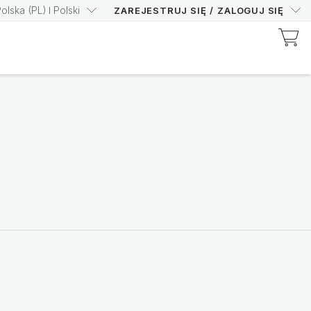
Polska
(
PL
)
Polski
ZAREJESTRUJ SIĘ
/
ZALOGUJ SIĘ
Odkryj produkty certyfikowane przez Prysm
Zwiększ swój wynik
Prysm z pewnością
Kup teraz
Nutricentials Bioadaptive Science
Każdy dzień to dobry
dzień dla Twojej skóry
Odkryj gamę