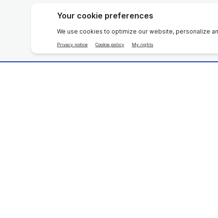
Urządzenia kosmetyczne
Ukierunk
ageLOC
Pharman