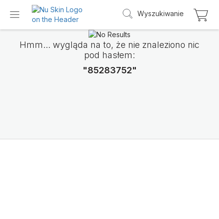
Wyszukiwanie
Hmm... wygląda na to, że nie znaleziono nic
pod hasłem:
"85283752"
Przedstawiamy
LifePak Elements
Wsparcie dla 9 funkcji organizmu, 1 zrówn