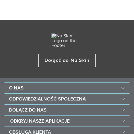
Dołącz do Nu Skin
O NAS
Informacje o Nu Skin
ODPOWIEDZIALNOŚĆ SPOŁECZNA
Praca
Nourish the Children
DOŁĄCZ DO NAS
Force for Good
Dlaczego Nu Skin
ODKRYJ NASZE APLIKACJE
Kup i podaruj posiłek Vitameal
Narzędzia biznesowe
Vera
OBSŁUGA KLIENTA