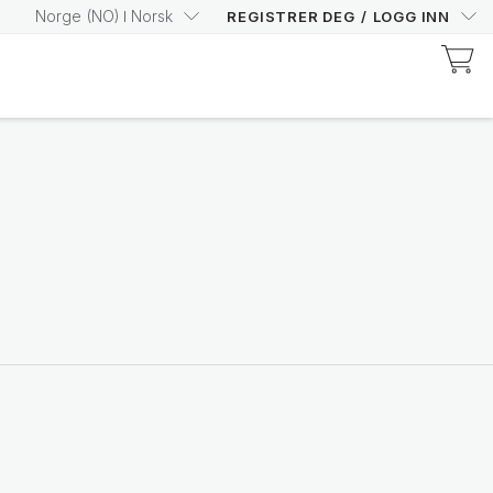
Norge
(
NO
)
Norsk
REGISTRER DEG
/
LOGG INN
Ontdek Prysm-gecertificeerde producten
Øk din Prysm Score med
trygghet
Handle nå
Nutricentials Bioadaptive Science
Gjør hver dag til en god
huddag
Se utvalget