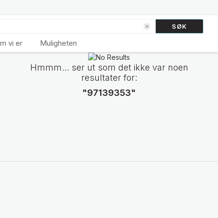
SØK
m vi er
Muligheten
Hmmm... ser ut som det ikke var noen
resultater for:
"97139353"