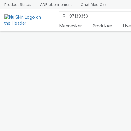
Product Status
ADR abonnement
Chat Med Oss
Mennesker
Produkter
Hve
Vi presenterer
LifePak
Elements
Støtte for 9
kroppsfunksjoner, 1
balansert formel
HANDLE NÅ