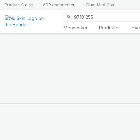
Product Status
ADR abonnement
Chat Med Oss
Mennesker
Produkter
Hve
Vi presenterer
LifePak
Elements
Støtte for 9
kroppsfunksjoner, 1
balansert formel
HANDLE NÅ