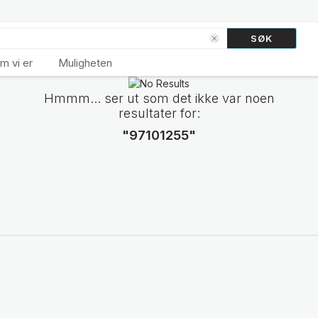
SØK
m vi er
Muligheten
Hmmm... ser ut som det ikke var noen
resultater for:
"97101255"