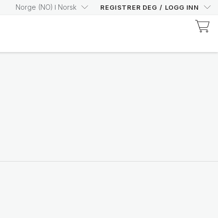
Norge
(
NO
)
Norsk
REGISTRER DEG
/
LOGG INN
Ontdek Prysm-gecertificeerde producten
Øk din Prysm Score med
trygghet
Handle nå
Nutricentials Bioadaptive Science
Gjør hver dag til en god
huddag
Se utvalget