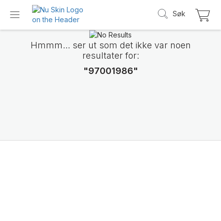
Søk
Hmmm... ser ut som det ikke var noen
resultater for:
"97001986"
Vi presenterer
LifePak Elements
Støtte for 9 kroppsfunksjoner, 1 balansert f