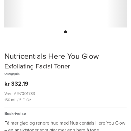
Nutricentials Here You Glow
Exfoliating Facial Toner
Utsalgspris
kr 332.19
Vare #
97001783
150 mL / 5 Fl Oz
Beskrivelse
Få mer glød og renere hud med Nutricentials Here You Glow
– en ansiktstoner som gjør mer enn bare å tone.