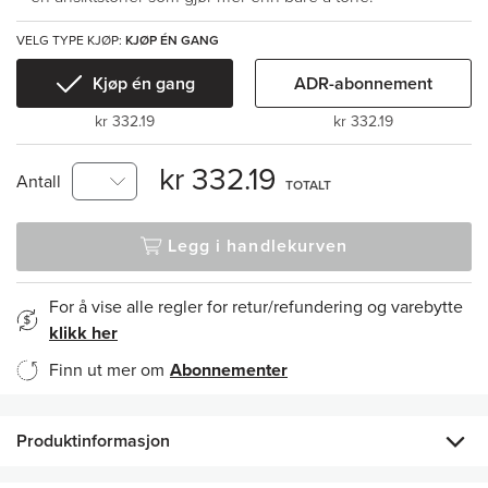
VELG TYPE KJØP:
KJØP ÉN GANG
Kjøp én gang
ADR-abonnement
kr 332.19
kr 332.19
kr 332.19
Antall
TOTALT
Legg i handlekurven
For å vise alle regler for retur/refundering og varebytte
klikk her
Finn ut mer om
Abonnementer
Produktinformasjon