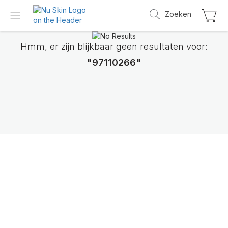
Zoeken
Hmm, er zijn blijkbaar geen resultaten voor:
"97110266"
Maak kennis met
LifePak Elements
Ondersteuning voor 9 lichaamsfuncties, 1 u