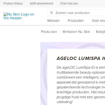
Product Status
ADR abonnement
Chat met ons
Mensen
Producten
Over on
AGELOC LUMISPA I
De ageLOC LumiSpa iO is ee
multitaskende beauty-oplossi
combineert een intelligent, un
apparaat dat gewapend is met
gepatenteerde technologie m
krachtige producten. Het resu
jeugdige huid met een gezon
uitstraling!