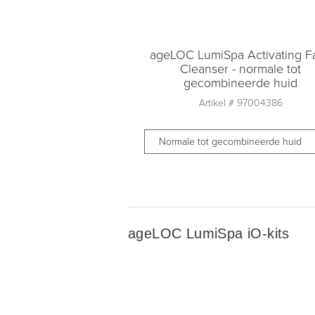
ageLOC LumiSpa Activating F
Cleanser - normale tot
gecombineerde huid
Artikel #
97004386
Normale tot gecombineerde huid
Aantal
1
ageLOC LumiSpa iO-kits
Toevoegen aan
winkelmandje