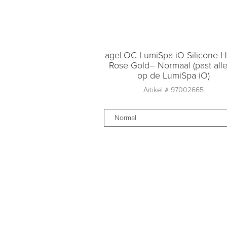
ageLOC LumiSpa iO Silicone 
Rose Gold– Normaal (past all
op de LumiSpa iO)
Artikel #
97002665
Normal
Aantal
1
Toevoegen aan
winkelmandje