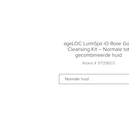
ageLOC LumiSpa iO Rose Go
Cleansing Kit – Normale to
gecombineerde huid
Artikel #
97139603
Normale huid
Aantal
1
Toevoegen aan
winkelmandje