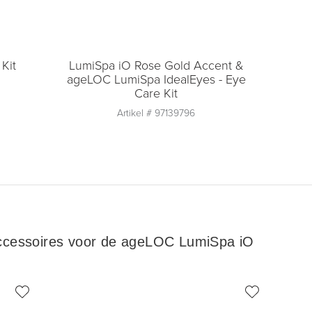
Kit
LumiSpa iO Rose Gold Accent &
ageLOC LumiSpa IdealEyes - Eye
Care Kit
Artikel #
97139796
Aantal
1
Toevoegen aan
winkelmandje
ccessoires voor de ageLOC LumiSpa iO