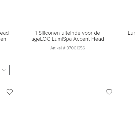
Head
1 Siliconen uiteinde voor de
Lu
een
ageLOC LumiSpa Accent Head
Artikel #
97001656
Aantal
1
Toevoegen aan
winkelmandje