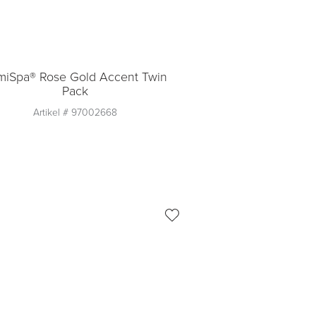
miSpa® Rose Gold Accent Twin
Pack
Artikel #
97002668
Aantal
1
Toevoegen aan
winkelmandje