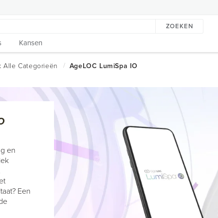
ZOEKEN
s
Kansen
O
n
ng en
iek
et
ltaat? Een
de