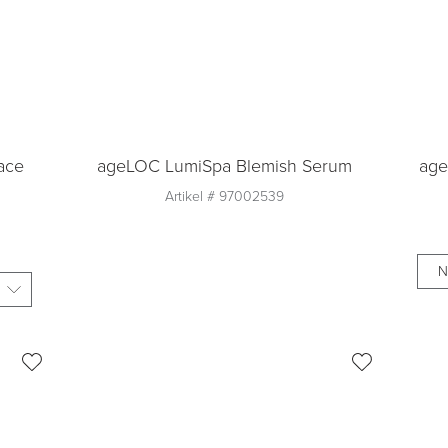
ace
ageLOC LumiSpa Blemish Serum
age
Artikel #
97002539
Aantal
1
Toevoegen aan
winkelmandje