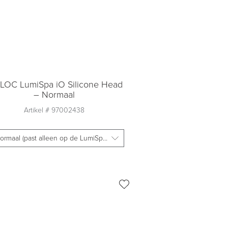
LOC LumiSpa iO Silicone Head
– Normaal
Artikel #
97002438
Normaal (past alleen op de LumiSpa iO)
Aantal
1
Toevoegen aan
winkelmandje