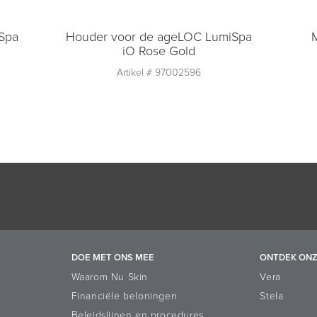
Spa
Houder voor de ageLOC LumiSpa
iO Rose Gold
Artikel #
97002596
Aantal
1
Toevoegen aan
winkelmandje
DOE MET ONS MEE
ONTDEK ONZ
Waarom Nu Skin
Vera
Financiële beloningen
Stela
Beleidslijnen en procedures