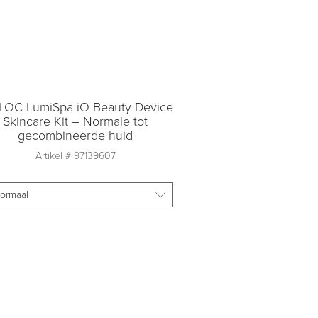
LOC LumiSpa iO Beauty Device
Skincare Kit – Normale tot
gecombineerde huid
Artikel #
97139607
ormaal
Aantal
1
Toevoegen aan
winkelmandje