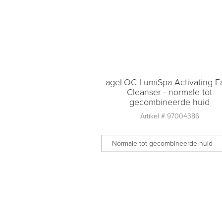
ageLOC LumiSpa Activating F
Cleanser - normale tot
gecombineerde huid
Artikel #
97004386
Normale tot gecombineerde huid
Aantal
1
Toevoegen aan
winkelmandje