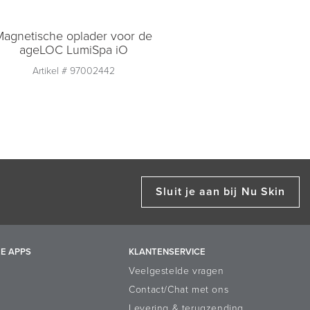
Magnetische oplader voor de
ageLOC LumiSpa iO
Artikel #
97002442
Aantal
1
Toevoegen aan
winkelmandje
Sluit je aan bij Nu Skin
E APPS
KLANTENSERVICE
Veelgestelde vragen
Contact/Chat met ons
Levering & terugzending