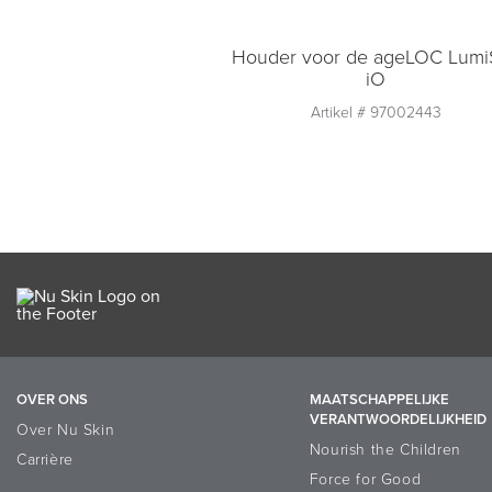
Houder voor de ageLOC Lumi
iO
Artikel #
97002443
Aantal
1
Toevoegen aan
winkelmandje
OVER ONS
MAATSCHAPPELIJKE
VERANTWOORDELIJKHEID
Over Nu Skin
Nourish the Children
Carrière
Force for Good