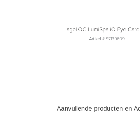
ageLOC LumiSpa iO Eye Care 
Artikel #
97139609
Aantal
1
Toevoegen aan
winkelmandje
Aanvullende producten en A