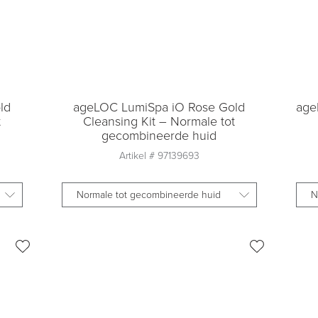
ld
ageLOC LumiSpa iO Rose Gold
age
t
Cleansing Kit – Normale tot
gecombineerde huid
Artikel #
97139693
Normale tot gecombineerde huid
N
Aantal
1
Toevoegen aan
winkelmandje