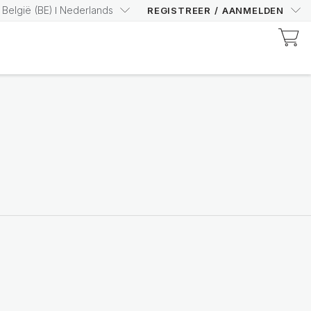
België
(
BE
)
Nederlands
REGISTREER
/
AANMELDEN
Ontdek Prysm-gecertificeerde producten
Verhoog je Prysm Score
met vertrouwen
Shop nu
Nutricentials Bioadaptive Science
Maak van elke dag een
goede huiddag
Bekijk het assortiment