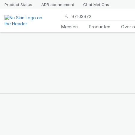
Product Status
ADR abonnement
Chat Met Ons
Mensen
Producten
Over 
Maak kennis
met LifePak
Elements
Ondersteuning voor 9
lichaamsfuncties, 1
uitgebalanceerde formule
SHOP NU