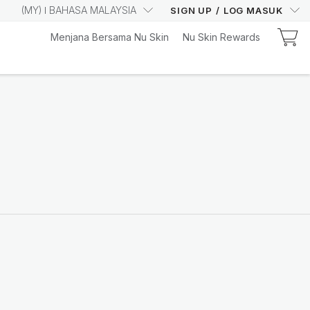
(
MY
)
BAHASA MALAYSIA
SIGN UP
/
LOG MASUK
New
Menjana Bersama Nu Skin
Nu Skin Rewards
Wellness Pack
Ketahui lebih
Promotion
2026 August Promotion
Promotion Period : 3 August 2026, 12
PM – 31 August 2026, 11 PM
Ketahui Lebih Lanjut