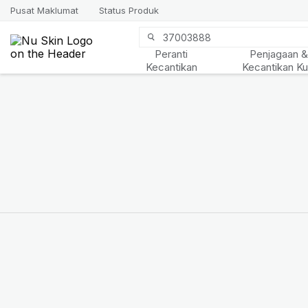
Pusat Maklumat
Status Produk
Peranti
Penjagaan 
Kecantikan
Kecantikan Kul
Buka kunci kombinasi
kejayaan anda dalam
perjalanan pengurusan
berat badan!
KETAHUI LEBIH LANJUT