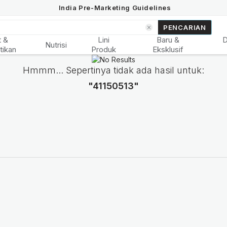
India Pre-Marketing Guidelines
PENCARIAN
t &
Lini
Baru &
Nutrisi
tikan
Produk
Eksklusif
Hmmm... Sepertinya tidak ada hasil untuk:
"41150513"