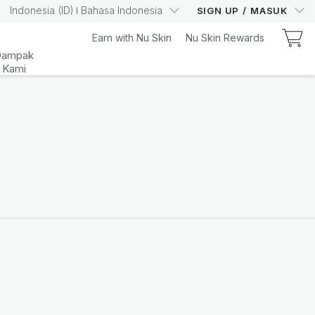
Indonesia
(
ID
)
Bahasa Indonesia
SIGN UP
/
MASUK
Earn with Nu Skin
Nu Skin Rewards
Dampak
Kami
Pelajari Sekarang
Your Truly Intelligent
Wellness Device
Pelajari Lebih Lanjut