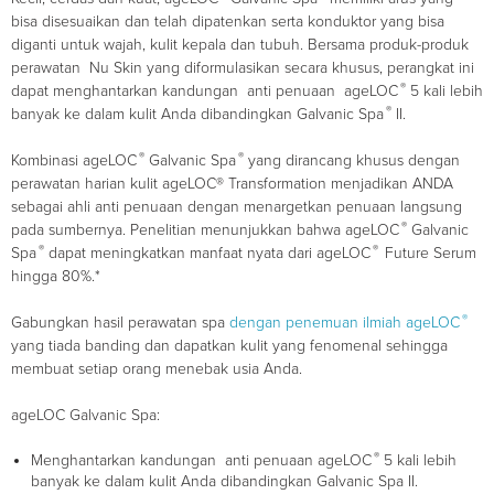
bisa disesuaikan dan telah dipatenkan serta konduktor yang bisa
diganti untuk wajah, kulit kepala dan tubuh. Bersama produk-produk
perawatan Nu Skin yang diformulasikan secara khusus, perangkat ini
®
dapat menghantarkan kandungan anti penuaan ageLOC
5 kali lebih
®
banyak ke dalam kulit Anda dibandingkan Galvanic Spa
II.
®
®
Kombinasi ageLOC
Galvanic Spa
yang dirancang khusus dengan
perawatan harian kulit ageLOC® Transformation menjadikan ANDA
sebagai ahli anti penuaan dengan menargetkan penuaan langsung
®
pada sumbernya. Penelitian menunjukkan bahwa ageLOC
Galvanic
®
®
Spa
dapat meningkatkan manfaat nyata dari ageLOC
Future Serum
hingga 80%.*
®
Gabungkan hasil perawatan spa
dengan penemuan ilmiah ageLOC
yang tiada banding dan dapatkan kulit yang fenomenal sehingga
membuat setiap orang menebak usia Anda.
ageLOC Galvanic Spa:
®
Menghantarkan kandungan anti penuaan ageLOC
5 kali lebih
banyak ke dalam kulit Anda dibandingkan Galvanic Spa II.