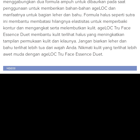
menggabungkan dua formula ampuh untuk dibaurkan pada saat
penggunaan untuk memberikan bahan-bahan ageLOC dan
manfaatnya untuk bagian leher dan bahu. Formula halus seperti sutra
ini membantu membatasi hilangnya elastisitas untuk memperbaiki
kontur dan mengangkat serta melembutkan kulit. ageLOC Tru Face
Essence Duet membantu kulit terlihat halus yang meningkatkan
tampilan permukaan kulit dan kilaunya. Jangan biarkan leher dan
bahu terlihat lebih tua dari wajah Anda. Nikmati kulit yang terlihat lebih
awet muda dengan ageLOC Tru Face Essence Duet.​