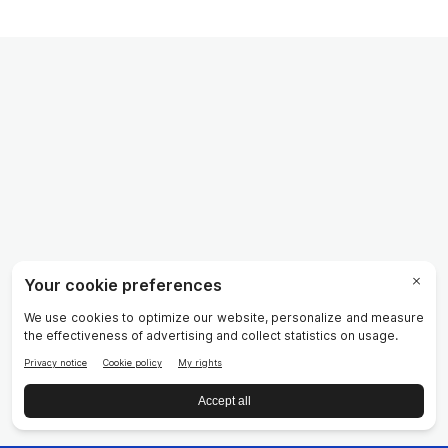
9 testi funkció támogatása, 1 kiegyensúlyozo