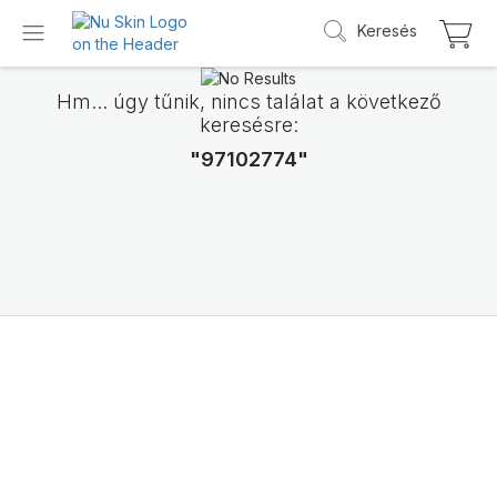
Keresés
Hm... úgy tűnik, nincs találat a következő
keresésre:
"97102774"
Bemutatjuk a LifePak
Elements
termékcsaládot