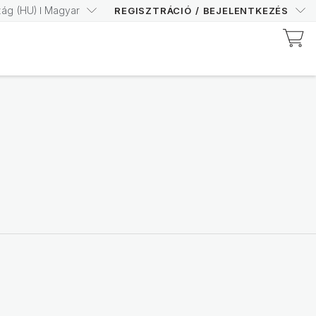
zág
(
HU
)
Magyar
REGISZTRÁCIÓ
/
BEJELENTKEZÉS
Fedezze fel a Prysm által tanúsított termékeket
Növelje Prysm
pontszámát
magabiztosan
Vásároljon most
Nutricentials Bioadaptive Science
Legyen minden nap jó
bőrnap
Fedezd fel a kínálatot