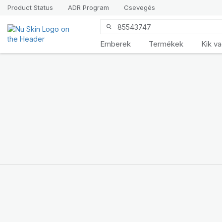
Product Status
ADR Program
Csevegés
Bemutatjuk a
Emberek
Termékek
Kik v
LifePak
Elements
termékcsaládot
9 testi funkció
támogatása, 1
kiegyensúlyozott formula
VÁSÁROLJON MOST