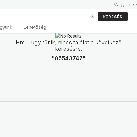
Magyarors
KERESÉS
agyunk
Lehetőség
Hm... úgy tűnik, nincs találat a következő
keresésre:
"85543747"