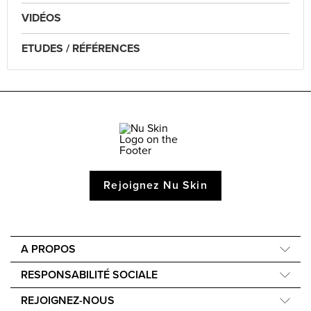
VIDÉOS
ETUDES / RÉFÉRENCES
Rejoignez Nu Skin
A PROPOS
Compagnie
RESPONSABILITÉ SOCIALE
Notre Science
Nourish the Children
REJOIGNEZ-NOUS
Notre histoire