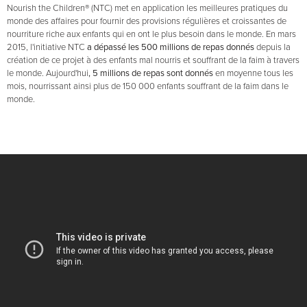
Nourish the Children® (NTC) met en application les meilleures pratiques du
monde des affaires pour fournir des provisions régulières et croissantes de
nourriture riche aux enfants qui en ont le plus besoin dans le monde. En mars
2015, l'initiative NTC
a dépassé les 500 millions de repas donnés
depuis la
création de ce projet à des enfants mal nourris et souffrant de la faim à travers
le monde. Aujourd'hui
, 5 millions de repas sont donnés
en moyenne tous les
mois, nourrissant ainsi plus de 150 000 enfants souffrant de la faim dans le
monde.