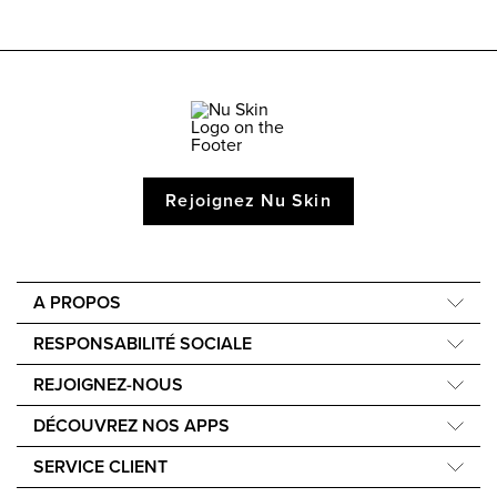
Rejoignez Nu Skin
A PROPOS
Compagnie
RESPONSABILITÉ SOCIALE
Notre Science
Nourish the Children
REJOIGNEZ-NOUS
Notre histoire
Force for Good
Apprenez à gagner de l'argent
Notre mission
DÉCOUVREZ NOS APPS
Événements
Nu Skin Vera
SERVICE CLIENT
Nu Skin Stela
Contact