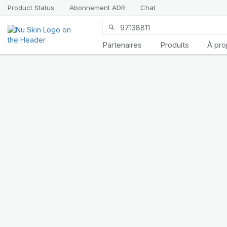
Product Status
Abonnement ADR
Chat
Partenaires
Produits
À pr
Découvrez
LifePak
Elements
Le soutien de 9 fonctions
de l’organisme dans une
formule équilibrée
ACHETEZ MAINTENANT