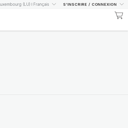
Luxembourg
(
LU
)
Français
S’INSCRIRE
/
CONNEXION
Découvrez les produits certifiés Prysm
Augmentez votre score
Prysm en toute
confiance
Achetez maintenant
Nutricentials Bioadaptive Science
Chaque jour, belle peau
Découvrir la gamme