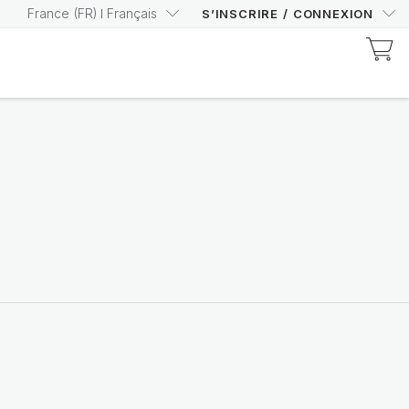
France
(
FR
)
Français
S’INSCRIRE
/
CONNEXION
Découvrez les produits certifiés Prysm
Augmentez votre score
Prysm en toute
confiance
Achetez maintenant
Nutricentials Bioadaptive Science
Chaque jour, belle peau
Découvrir la gamme