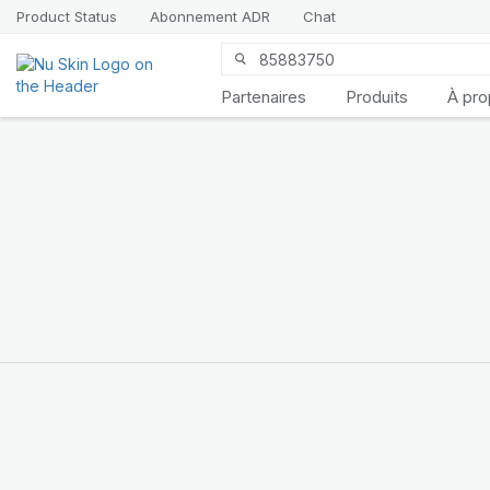
Product Status
Abonnement ADR
Chat
Partenaires
Produits
À pr
Découvrez
LifePak
Elements
Le soutien de 9 fonctions
de l’organisme dans une
formule équilibrée
ACHETEZ MAINTENANT